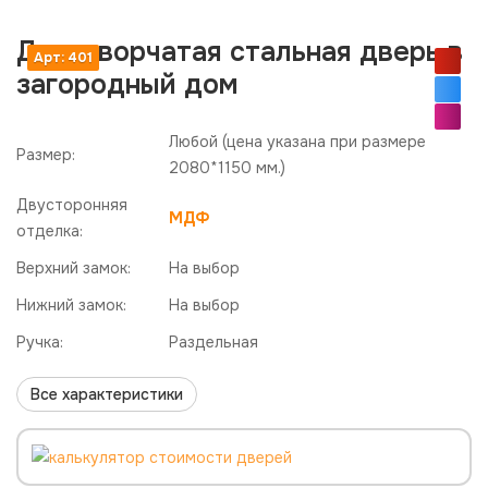
Двустворчатая стальная дверь в
Арт: 401
загородный дом
Любой
(цена указана при размере
Размер:
2080*1150 мм.)
Двусторонняя
МДФ
отделка:
Верхний замок:
На выбор
Нижний замок:
На выбор
Ручка:
Раздельная
Все характеристики